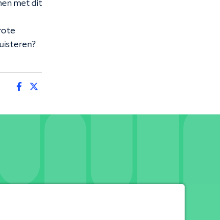
nen met dit
rote
luisteren?