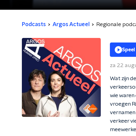
Podcasts
Argos Actueel
Regionale podca
Speel
za 22 aug
Wat zijn d
verkeerson
wie waren
vroegen Ri
vernamen d
verkeer vi
meewerken,