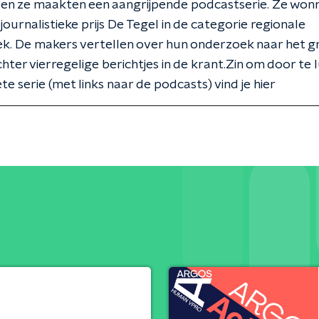
 en ze maakten een aangrijpende podcastserie. Ze won
journalistieke prijs De Tegel in de categorie regionale
iek. De makers vertellen over hun onderzoek naar het g
chter vierregelige berichtjes in de krant.Zin om door te 
e serie (met links naar de podcasts) vind je hier