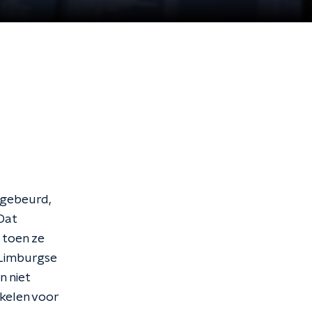
 gebeurd,
Dat
 toen ze
 Limburgse
n niet
kelen voor