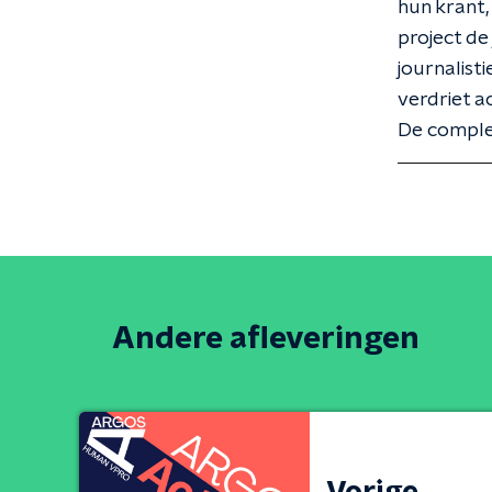
hun krant,
project de 
journalist
verdriet a
De complet
Andere afleveringen