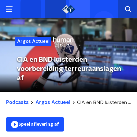
Argos Actueel
CIA en BND luisterden
voorbereiding terreuraanslagen
af
Podcasts
Argos Actueel
CIA en BND luisterden voorbereiding terreuraanslagen af
Speel aflevering af