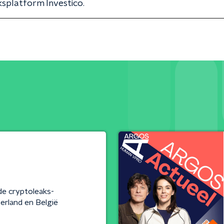
splatform Investico.
de cryptoleaks-
serland en België