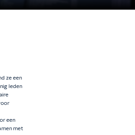
nd ze een
nig leden
aire
voor
or een
samen met