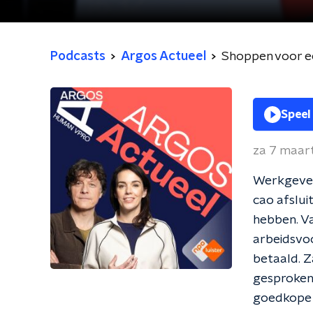
Podcasts
Argos Actueel
Shoppen voor e
Speel
za 7 maar
Werkgever
cao afslui
hebben. Va
arbeidsvoo
betaald. 
gesproken
goedkope 