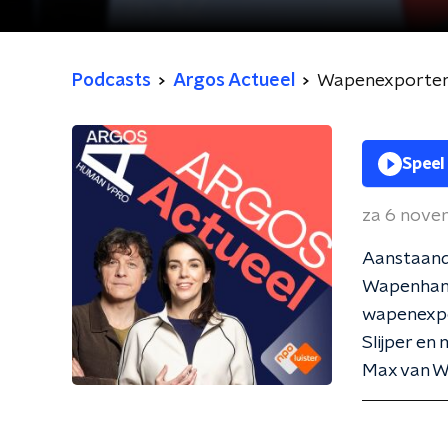
Podcasts
Argos Actueel
Wapenexporte
Speel
za 6 nove
Aanstaand
Wapenhand
wapenexpo
Slijper en
Max van W