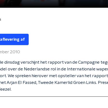
n
 aflevering af
mber 2010
e dinsdag verschijnt het rapport van de Campagne teg
el over de Nederlandse rol in de Internationale wape
rt. We spreken hierover met opsteller van het rapport
 met Arjan El Fassed, Tweede Kamerlid Groen Links. Pres
eezel.