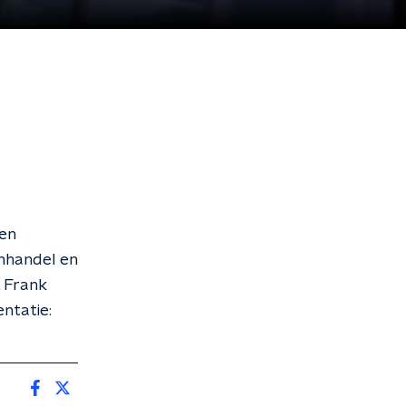
en
nhandel en
 Frank
entatie: