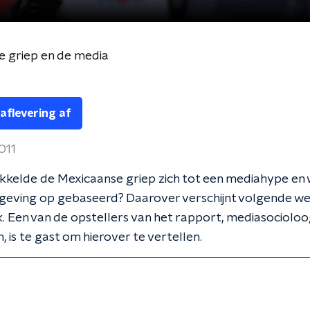
e griep en de media
 aflevering af
2011
kkelde de Mexicaanse griep zich tot een mediahype en
tgeving op gebaseerd? Daarover verschijnt volgende w
 Een van de opstellers van het rapport, mediasociolo
 is te gast om hierover te vertellen.