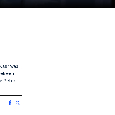
 waar was
eek een
og Peter