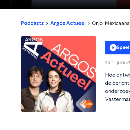
Podcasts
Argos Actueel
Onjo: Mexicaans
Speel
za 11 juni 
Hoe ontwi
de berich
onderzoek.
Vasterman,