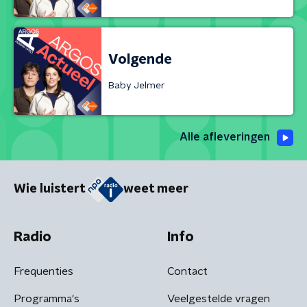
Volgende
Baby Jelmer
Alle afleveringen
Wie luistert
weet meer
Radio
Info
Frequenties
Contact
Programma's
Veelgestelde vragen