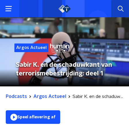
Argos Actueel
Sabir K. en de schaduwkant van
terrorismebestrijding: deel 1
Podcasts
Argos Actueel
Sabir K. en de schaduwkant van terrorismebestrijding: deel 1
Speel aflevering af