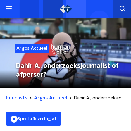
Argos Actueel
Dahir A., onderzoeksjournalist of
afperser?
Podcasts
Argos Actueel
Dahir A., onderzoeksjournalist of afperser?
Speel aflevering af