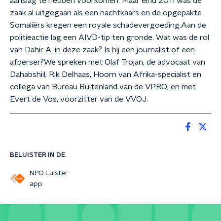
aanslag te hebben voorkomen. Maar eind 2011 was de
zaak al uitgegaan als een nachtkaars en de opgepakte
Somaliërs kregen een royale schadevergoeding.Aan de
politieactie lag een AIVD-tip ten gronde. Wat was de rol
van Dahir A. in deze zaak? Is hij een journalist of een
afperser?We spreken met Olaf Trojan, de advocaat van
Dahabshiil; Rik Delhaas, Hoorn van Afrika-specialist en
collega van Bureau Buitenland van de VPRO; en met
Evert de Vos, voorzitter van de VVOJ.
BELUISTER IN DE
NPO Luister
app