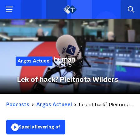
Argos Actueel
Lek of hack? Pleitnota Wilders
Podcasts
Argos Actueel
Lek of hack? Pleitnota Wilders
Speel aflevering af