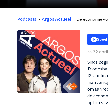
Podcasts
Argos Actueel
De economie vo
Speel
za 22 apri
Sinds beg
Triodosban
12 jaar fi
man van ci
om aan rec
de economi
opkomst va