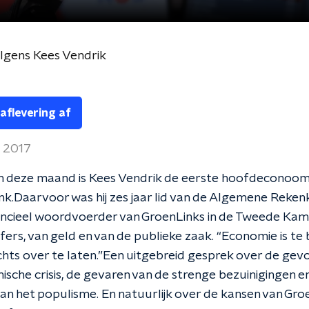
lgens Kees Vendrik
 aflevering af
l 2017
in deze maand is Kees Vendrik de eerste hoofdeconoom
k.Daarvoor was hij zes jaar lid van de Algemene Reke
nancieel woordvoerder van GroenLinks in de Tweede Kam
jfers, van geld en van de publieke zaak. “Economie is te 
hts over te laten.”Een uitgebreid gesprek over de gev
sche crisis, de gevaren van de strenge bezuinigingen e
n het populisme. En natuurlijk over de kansen van Groe