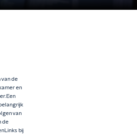
 van de
nkamer en
er.Een
belangrijk
olgen van
n de
nLinks bij