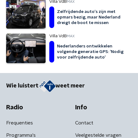
Villa VdB
MAX
Zelfrijdende auto's zijn met
opmars bezig, maar Nederland
dreigt de boot te missen
Villa VdB
MAX
Nederlanders ontwikkelen
volgende generatie GPS: 'Nodig
voor zelfrijdende auto'
Wie luistert
weet meer
Radio
Info
Frequenties
Contact
Programma's
Veelgestelde vragen