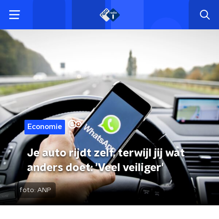
Economie
Je auto rijdt zelf, terwijl jij wat
anders doet: 'Veel veiliger'
foto:
ANP