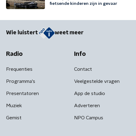
fietsende kinderen zijn in gevaar
Wie luistert
weet meer
Radio
Info
Frequenties
Contact
Programma's
Veelgestelde vragen
Presentatoren
App de studio
Muziek
Adverteren
Gemist
NPO Campus