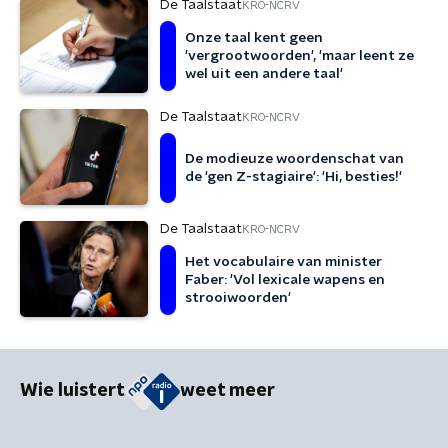
De Taalstaat
KRO-NCRV
Onze taal kent geen
'vergrootwoorden', 'maar leent ze
wel uit een andere taal'
De Taalstaat
KRO-NCRV
De modieuze woordenschat van
de 'gen Z-stagiaire': 'Hi, besties!'
De Taalstaat
KRO-NCRV
Het vocabulaire van minister
Faber: 'Vol lexicale wapens en
strooiwoorden'
Wie luistert
weet meer