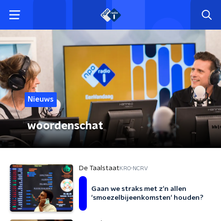
Nieuws
woordenschat
De Taalstaat
KRO-NCRV
Gaan we straks met z'n allen
'smoezelbijeenkomsten' houden?