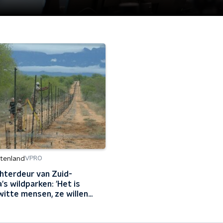
itenland
VPRO
hterdeur van Zuid-
's wildparken: 'Het is
witte mensen, ze willen
ar niet'