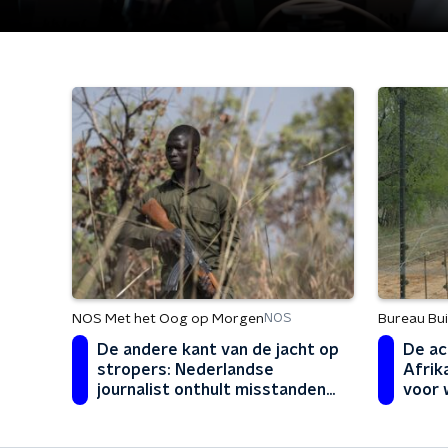
NOS Met het Oog op Morgen
Bureau Bu
NOS
De andere kant van de jacht op
De ac
stropers: Nederlandse
Afrika
journalist onthult misstanden
voor 
in Afrikaanse parken
ons da