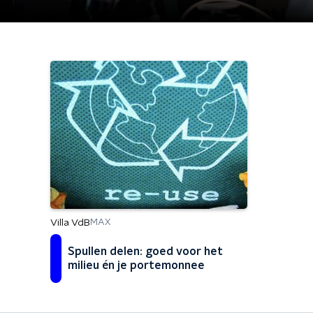
Villa VdB
MAX
Spullen delen: goed voor het
milieu én je portemonnee