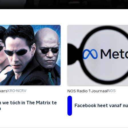
kers
NOS Radio 1 Journaal
KRO-NCRV
NOS
en we tóch in The Matrix te
Facebook heet vanaf nu
n