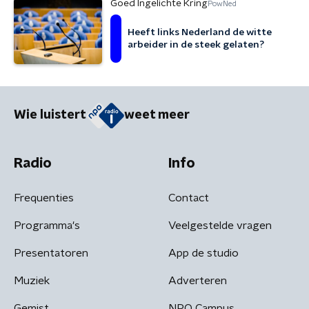
Goed Ingelichte Kring
PowNed
Heeft links Nederland de witte
arbeider in de steek gelaten?
Wie luistert
weet meer
Radio
Info
Frequenties
Contact
Programma's
Veelgestelde vragen
Presentatoren
App de studio
Muziek
Adverteren
Gemist
NPO Campus