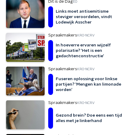
Dit is de Dag
EO
Links moet antisemitisme
steviger veroordelen, vindt
Lodewijk Asscher
Spraakmakers
KRO-NCRV
In hoeverre ervaren wijzelf
polarisatie? 'Het is een
gedachtenconstructie'
Spraakmakers
KRO-NCRV
Fuseren oplossing voor linkse
partijen? 'Mengen kan limonade
worden'
Spraakmakers
KRO-NCRV
Gezond brein? Doe eens een tijd
alles met je linkerhand