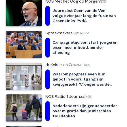
NOS Met het Oog op Morgen
NOS
Journalist Coen van de Ven
volgde vier jaar lang de fusie van
GroenLinks-PvdA
Spraakmakers
KRO-NCRV
Campagnetijd van start: jongeren
eisen meer inhoud, minder
afleiding
dr Kelder en Co
AVROTROS
Waarom progressieven hun
geloof in vooruitgang zijn
kwijtgeraakt: 'Vroeger was de
toekomst beter'
NOS Radio 1 Journaal
NOS
Nederlanders zijn genuanceerder
over migratie dan je misschien
zou denken