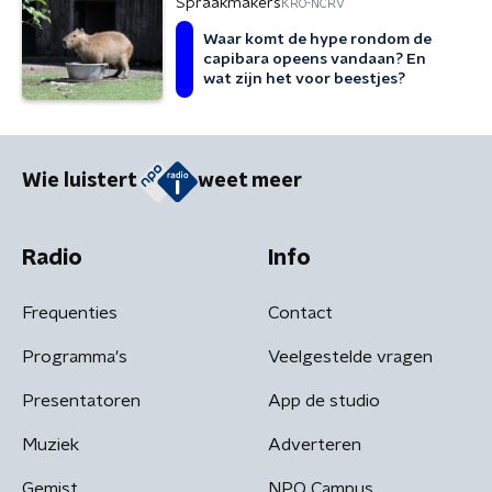
Spraakmakers
KRO-NCRV
Waar komt de hype rondom de
capibara opeens vandaan? En
wat zijn het voor beestjes?
Wie luistert
weet meer
Radio
Info
Frequenties
Contact
Programma's
Veelgestelde vragen
Presentatoren
App de studio
Muziek
Adverteren
Gemist
NPO Campus