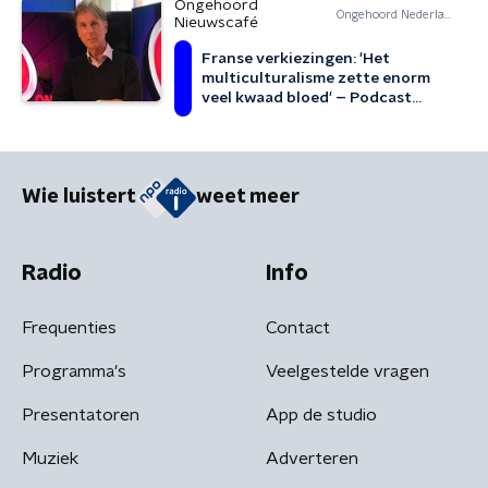
Ongehoord
Ongehoord Nederland
Nieuwscafé
Franse verkiezingen: 'Het
multiculturalisme zette enorm
veel kwaad bloed' – Podcast
Ongehoord Nieuwscafé
Wie luistert
weet meer
Radio
Info
Frequenties
Contact
Programma's
Veelgestelde vragen
Presentatoren
App de studio
Muziek
Adverteren