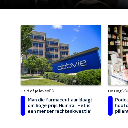
Geld of je leven
De Dag
EO
NO
Man die farmaceut aanklaagt
Podca
om hoge prijs Humira: 'Het is
hoofd
een mensenrechtenkwestie'
pille