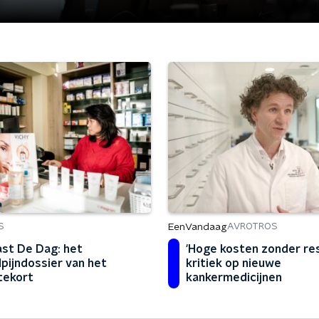
EenVandaag
S
AVROTROS
st De Dag: het
'Hoge kosten zonder res
pijndossier van het
kritiek op nieuwe
ntekort
kankermedicijnen