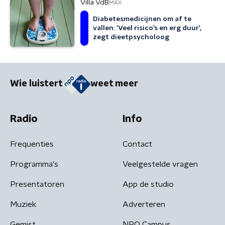
Villa VdB
MAX
Diabetesmedicijnen om af te
vallen: 'Veel risico’s en erg duur',
zegt dieetpsycholoog
Wie luistert
weet meer
Radio
Info
Frequenties
Contact
Programma's
Veelgestelde vragen
Presentatoren
App de studio
Muziek
Adverteren
Gemist
NPO Campus