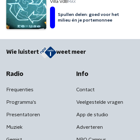
Villa VdB
MAX
Spullen delen: goed voor het
milieu én je portemonnee
Wie luistert
weet meer
Radio
Info
Frequenties
Contact
Programma's
Veelgestelde vragen
Presentatoren
App de studio
Muziek
Adverteren
Gemist
NPO Campus