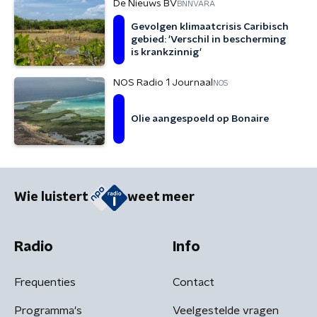
De Nieuws BV
BNNVARA
Gevolgen klimaatcrisis Caribisch
gebied: 'Verschil in bescherming
is krankzinnig'
NOS Radio 1 Journaal
NOS
Olie aangespoeld op Bonaire
Wie luistert
weet meer
Radio
Info
Frequenties
Contact
Programma's
Veelgestelde vragen