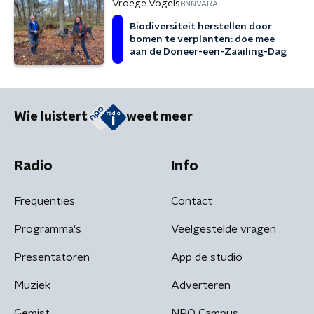
Vroege Vogels
BNNVARA
Biodiversiteit herstellen door
bomen te verplanten: doe mee
aan de Doneer-een-Zaailing-Dag
Wie luistert
weet meer
Radio
Info
Frequenties
Contact
Programma's
Veelgestelde vragen
Presentatoren
App de studio
Muziek
Adverteren
Gemist
NPO Campus