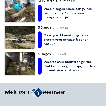
NOS Radio 1 Journaal
NOS
Vaccin tegen blauwtongvirus
beschikbaar: 'Ik deed een
vreugdedansje'
5 Dagen...
NTR/PowNed
Gevolgen blauwtongvirus zijn
enorm voor schaap, boer en
natuur
5 Dagen...
NTR/PowNed
Veearts over blauwtongvirus:
'Dat het zo erg zou zijn, hadden
we niet zien aankomen'
Wie luistert
weet meer