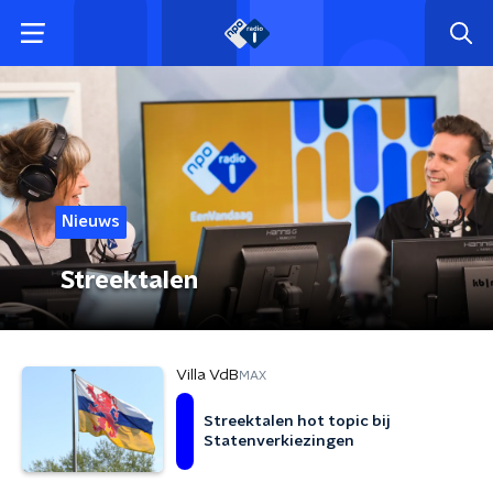
Nieuws
Streektalen
Villa VdB
MAX
Streektalen hot topic bij
Statenverkiezingen