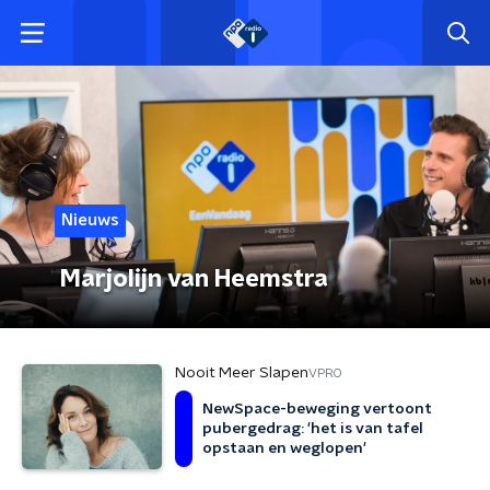
Nieuws
Marjolijn van Heemstra
Nooit Meer Slapen
VPRO
NewSpace-beweging vertoont
pubergedrag: 'het is van tafel
opstaan en weglopen'