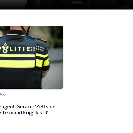
AX
ieagent Gerard: 'Zelfs de
te mond krijg ik stil'