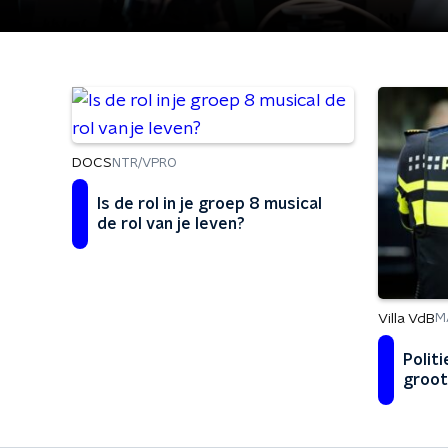
DOCS
NTR/VPRO
Is de rol in je groep 8 musical
de rol van je leven?
Villa VdB
M
Polit
groots