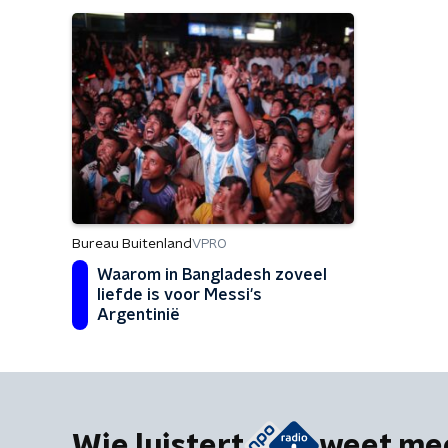
Bureau Buitenland
VPRO
Waarom in Bangladesh zoveel
liefde is voor Messi's
Argentinië
Wie luistert
weet me