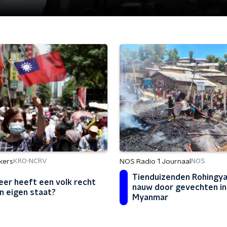
kers
NOS Radio 1 Journaal
KRO-NCRV
NOS
Tienduizenden Rohingya
er heeft een volk recht
nauw door gevechten in
n eigen staat?
Myanmar