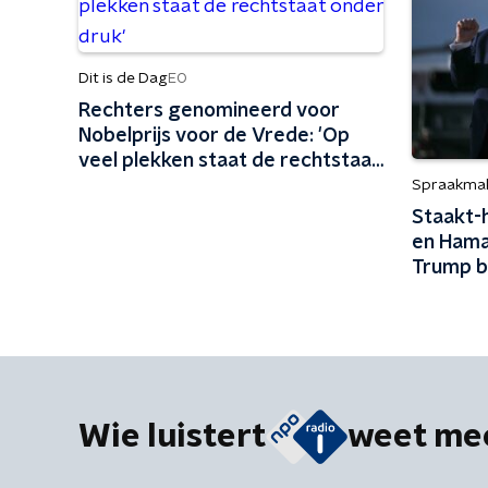
Dit is de Dag
EO
Rechters genomineerd voor
Nobelprijs voor de Vrede: 'Op
veel plekken staat de rechtstaat
onder druk'
Spraakma
Staakt-h
en Hama
Trump be
Wie luistert
weet me