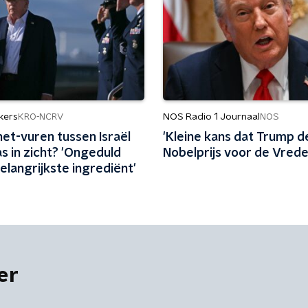
kers
NOS Radio 1 Journaal
KRO-NCRV
NOS
et-vuren tussen Israël
'Kleine kans dat Trump d
s in zicht? 'Ongeduld
Nobelprijs voor de Vrede
langrijkste ingrediënt'
er