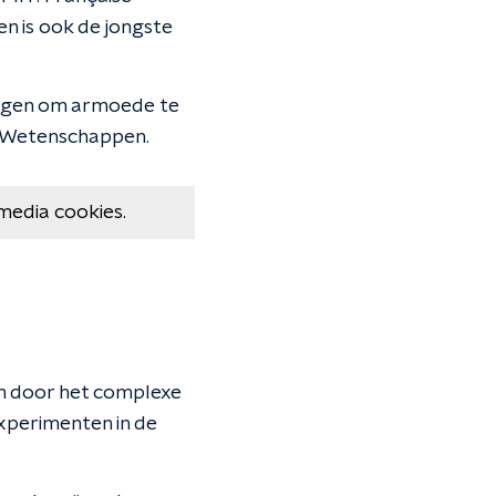
en is ook de jongste
ogen om armoede te
 Wetenschappen.
media cookies.
n door het complexe
xperimenten in de