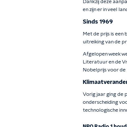
Dankzij deze aanpa
en zijn er in veel 
Sinds 1969
Met de prijs is ee
uitreiking van de pr
Afgelopen week we
Literatuur en de 
Nobelprijs voor de
Klimaatverander
Vorig jaar ging de
onderscheiding vo
technologische inn
NPO Radio 1 houdt