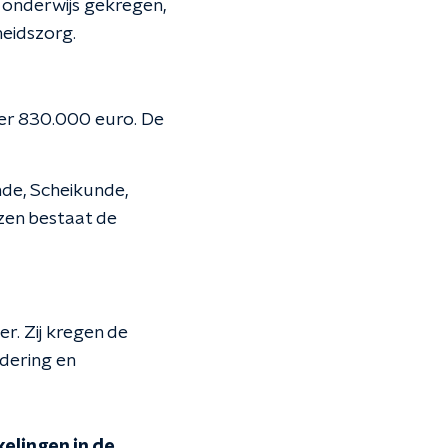
a onderwijs gekregen,
heidszorg.
eer 830.000 euro. De
de, Scheikunde,
zen bestaat de
r. Zij kregen de
dering en
elingen in de