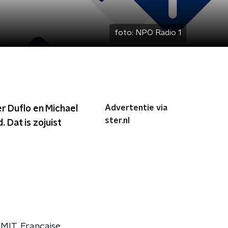
foto:
NPO Radio 1
Advertentie via
er Duflo en Michael
ster.nl
Dat is zojuist
 MIT. Française