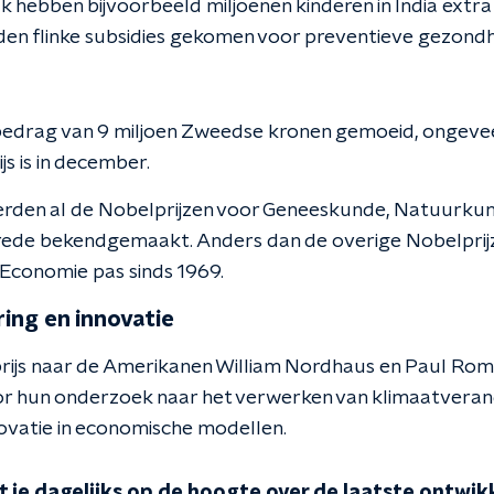
k hebben bijvoorbeeld miljoenen kinderen in India extr
landen flinke subsidies gekomen voor preventieve gezond
n bedrag van 9 miljoen Zweedse kronen gemoeid, ongev
ijs is in december.
rden al de Nobelprijzen voor Geneeskunde, Natuurkun
Vrede bekendgemaakt. Anders dan de overige Nobelprij
 Economie pas sinds 1969.
ing en innovatie
 prijs naar de Amerikanen William Nordhaus en Paul Rome
or hun onderzoek naar het verwerken van klimaatveran
ovatie in economische modellen.
 je dagelijks op de hoogte over de laatste ontwikk