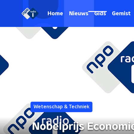
Home
Nieuws
Gids
Gemist
Wetenschap & Techniek
Nobelprijs Economi