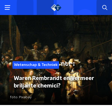
Wetenschap & Techniek
Waren Rembrandt en Vermeer
briljante chemici?
foto:
Pixabay