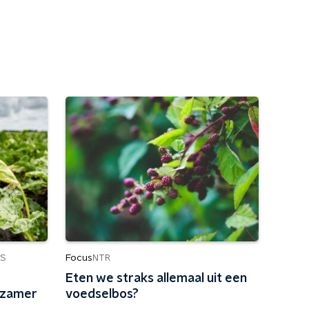
Focus
S
NTR
Eten we straks allemaal uit een
rzamer
voedselbos?