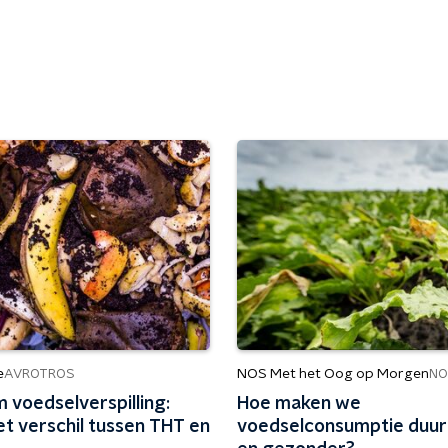
e
NOS Met het Oog op Morgen
AVROTROS
NO
 voedselverspilling:
Hoe maken we
et verschil tussen THT en
voedselconsumptie duu