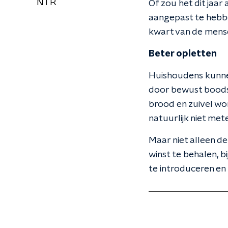
NTR
Of zou het dit jaa
aangepast te hebbe
kwart van de mense
Beter opletten
Huishoudens kunne
door bewust boodsc
brood en zuivel wor
natuurlijk niet met
Maar niet alleen de
winst te behalen, 
te introduceren en