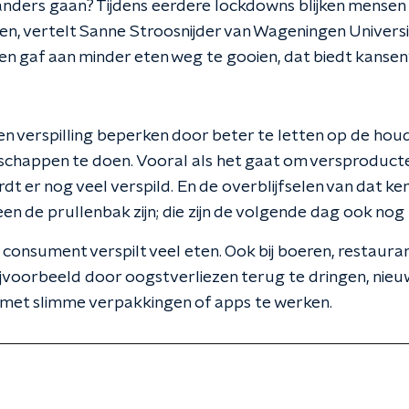
r anders gaan? Tijdens eerdere lockdowns blijken mense
n, vertelt Sanne Stroosnijder van Wageningen Universit
n gaf aan minder eten weg te gooien, dat biedt kansen",
n verspilling beperken door beter te letten op de ho
happen te doen. Vooral als het gaat om versproducten 
dt er nog veel verspild. En de overblijfselen van dat k
een de prullenbak zijn; die zijn de volgende dag ook nog h
 consument verspilt veel eten. Ook bij boeren, restauran
bijvoorbeeld door oogstverliezen terug te dringen, ni
 met slimme verpakkingen of apps te werken.