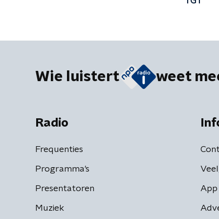
TGT'
Wie luistert
weet me
Radio
Inf
Frequenties
Cont
Programma's
Veel
Presentatoren
App 
Muziek
Adv