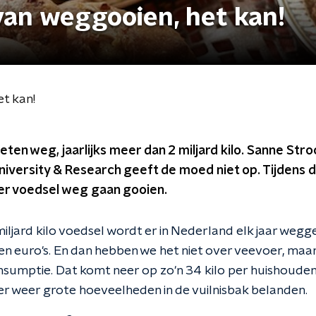
 van weggooien, het kan!
et kan!
eten weg, jaarlijks meer dan 2 miljard kilo. Sanne Str
iversity & Research geeft de moed niet op. Tijdens d
er voedsel weg gaan gooien.
iljard kilo voedsel wordt er in Nederland elk jaar weg
en euro's. En dan hebben we het niet over veevoer, maar
nsumptie. Dat komt neer op zo'n 34 kilo per huishouden.
er weer grote hoeveelheden in de vuilnisbak belanden.