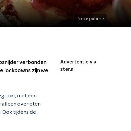
foto:
pxhere
Advertentie via
oosnijder verbonden
ster.nl
e lockdowns zijn we
gegooid, met een
 alleen over eten
 Ook tijdens de