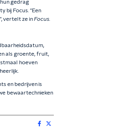
n hun gedrag
y bij Focus. "Een
 vertelt ze in
Focus
.
udbaarheidsdatum,
als groente, fruit,
erstmaal hoeven
eerlijk.
ts en bedrijven is
euwe bewaartechnieken