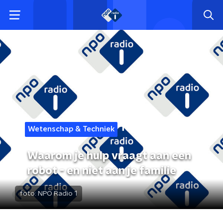
Wetenschap & Techniek
Waarom je hulp vraagt aan een
robot - en niet aan je familie
foto:
NPO Radio 1