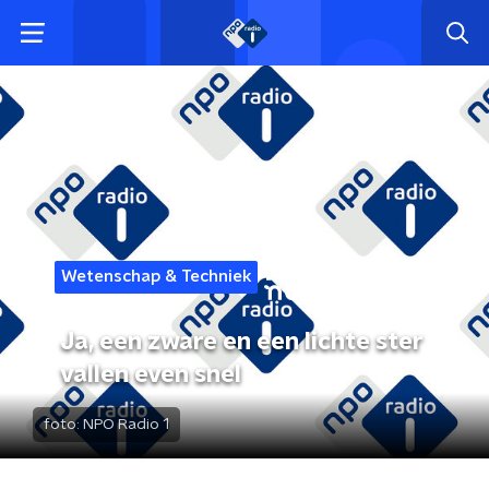
Wetenschap & Techniek
Ja, een zware en een lichte ster
vallen even snel
foto:
NPO Radio 1