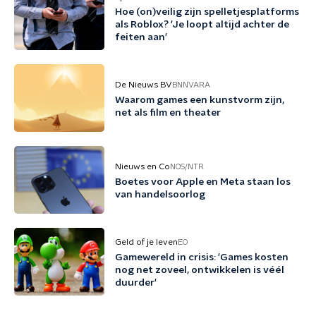
Hoe (on)veilig zijn spelletjesplatforms
als Roblox? 'Je loopt altijd achter de
feiten aan'
De Nieuws BV
BNNVARA
Waarom games een kunstvorm zijn,
net als film en theater
Nieuws en Co
NOS/NTR
Boetes voor Apple en Meta staan los
van handelsoorlog
Geld of je leven
EO
Gamewereld in crisis: 'Games kosten
nog net zoveel, ontwikkelen is véél
duurder'