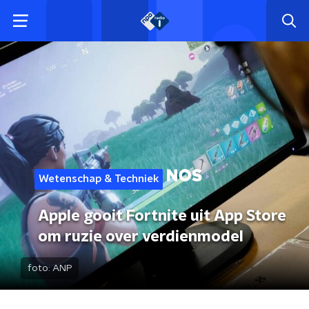
Wetenschap & Techniek
Apple gooit Fortnite uit App Store
om ruzie over verdienmodel
foto:
ANP