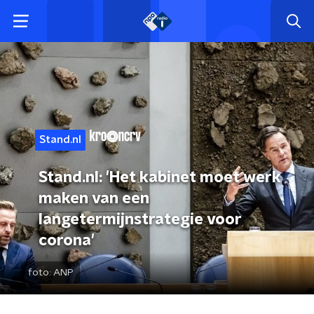
Stand.nl
Stand.nl: 'Het kabinet moet werk
maken van een
langetermijnstrategie voor
corona'
foto:
ANP