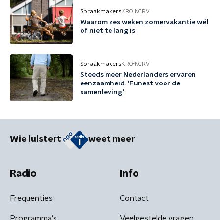
Spraakmakers
KRO-NCRV
Waarom zes weken zomervakantie wél
of niet te lang is
Spraakmakers
KRO-NCRV
Steeds meer Nederlanders ervaren
eenzaamheid: 'Funest voor de
samenleving'
Wie luistert
weet meer
Radio
Info
Frequenties
Contact
Programma's
Veelgestelde vragen