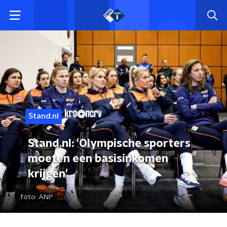
Stand.nl
Stand.nl: 'Olympische sporters
moeten een basisinkomen
krijgen'
foto:
ANP