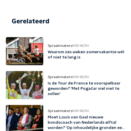
Gerelateerd
Spraakmakers
KRO-NCRV
Waarom zes weken zomervakantie wél
of niet te lang is
Spraakmakers
KRO-NCRV
Is de Tour de France te voorspelbaar
geworden? 'Met Pogačar viel niet te
sollen'
Spraakmakers
KRO-NCRV
Moet Louis van Gaal nieuwe
bondscoach van Nederlands elftal
worden? 'Op inhoudelijke gronden een