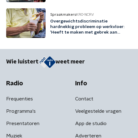
no-brainer'
Spraakmakers
KRO-NCRV
Overgewichtsdiscriminatie
hardnekkig probleem op werkvloer:
'Heeft te maken met gebrek aan
kennis'
Wie luistert
weet meer
Radio
Info
Frequenties
Contact
Programma's
Veelgestelde vragen
Presentatoren
App de studio
Muziek
Adverteren