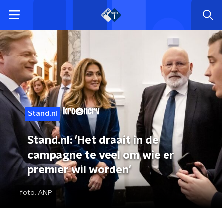
Stand.nl
Stand.nl: 'Het draait in de
campagne te veel om wie er
premier wil worden'
foto:
ANP