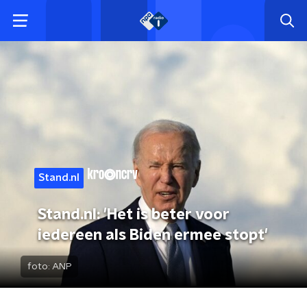
Stand.nl
Stand.nl: 'Het is beter voor
iedereen als Biden ermee stopt'
foto:
ANP