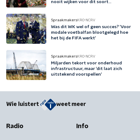
nooit wijken voor dit soort
bedreigingen'
Spraakmakers
KRO-NCRV
Was dit WK wel of geen succes? 'Voor
modale voetbalfan blootgelegd hoe
het bij de FIFA werkt'
Spraakmakers
KRO-NCRV
Miljarden tekort voor onderhoud
infrastructuur, maar 'dit laat zich
uitstekend voorspellen'
Wie luistert
weet meer
Radio
Info