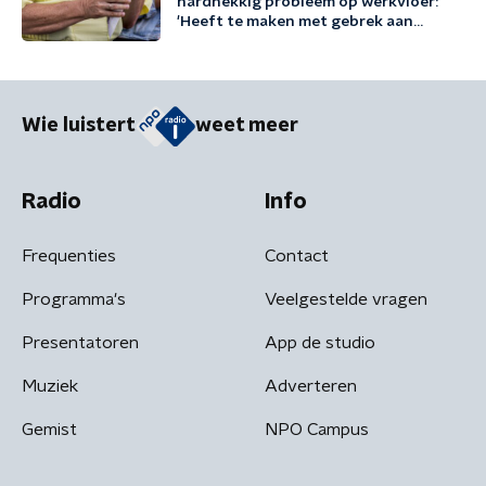
hardnekkig probleem op werkvloer:
'Heeft te maken met gebrek aan
kennis'
Wie luistert
weet meer
Radio
Info
Frequenties
Contact
Programma's
Veelgestelde vragen
Presentatoren
App de studio
Muziek
Adverteren
Gemist
NPO Campus