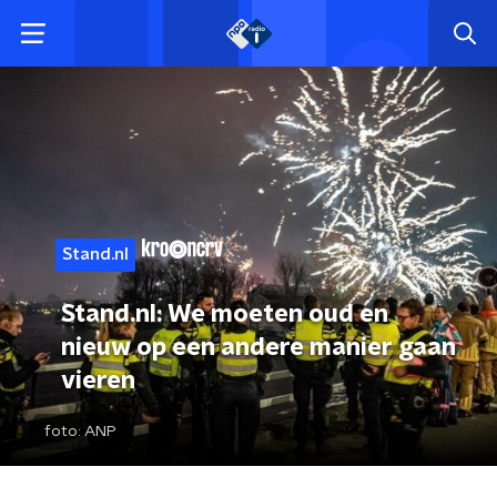
Stand.nl
Stand.nl: We moeten oud en
nieuw op een andere manier gaan
vieren
foto:
ANP