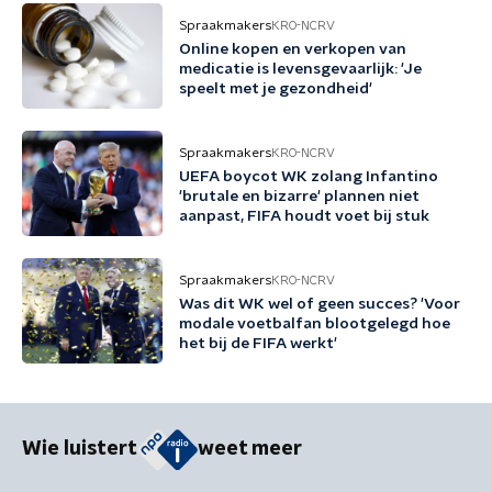
Spraakmakers
KRO-NCRV
Online kopen en verkopen van
medicatie is levensgevaarlijk: 'Je
speelt met je gezondheid'
Spraakmakers
KRO-NCRV
UEFA boycot WK zolang Infantino
'brutale en bizarre' plannen niet
aanpast, FIFA houdt voet bij stuk
Spraakmakers
KRO-NCRV
Was dit WK wel of geen succes? 'Voor
modale voetbalfan blootgelegd hoe
het bij de FIFA werkt'
Wie luistert
weet meer