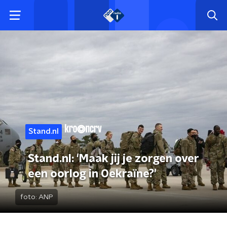
Stand.nl
Stand.nl: 'Maak jij je zorgen over
een oorlog in Oekraïne?'
foto:
ANP