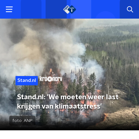
Stand.nl
Stand.nl: 'We moeten weer last
krijgen van klimaatstress'
foto:
ANP