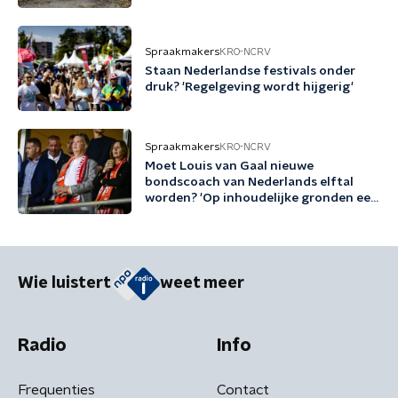
Spraakmakers
KRO-NCRV
Staan Nederlandse festivals onder
druk? 'Regelgeving wordt hijgerig'
Spraakmakers
KRO-NCRV
Moet Louis van Gaal nieuwe
bondscoach van Nederlands elftal
worden? 'Op inhoudelijke gronden een
no-brainer'
Wie luistert
weet meer
Radio
Info
Frequenties
Contact