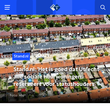
Stand.nl
Stand.nl: 'Het is goed dat Utrecht
alle sociale huurwoningen
reserveert voor statushouders'
foto:
ANP