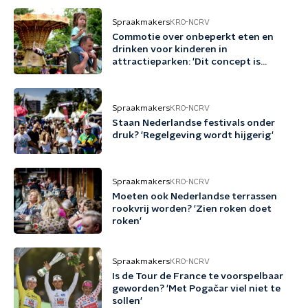
Spraakmakers
KRO-NCRV
Commotie over onbeperkt eten en
drinken voor kinderen in
attractieparken: 'Dit concept is
schadelijk'
Spraakmakers
KRO-NCRV
Staan Nederlandse festivals onder
druk? 'Regelgeving wordt hijgerig'
Spraakmakers
KRO-NCRV
Moeten ook Nederlandse terrassen
rookvrij worden? 'Zien roken doet
roken'
Spraakmakers
KRO-NCRV
Is de Tour de France te voorspelbaar
geworden? 'Met Pogačar viel niet te
sollen'