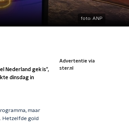
foto:
ANP
Advertentie via
ster.nl
el Nederland gek is",
kte dinsdag in
t programma, maar
a. Hetzelfde gold