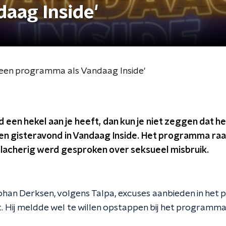
aag Inside'
or een programma als Vandaag Inside'
d een hekel aan je heeft, dan kun je niet zeggen dat he
en gisteravond in Vandaag Inside. Het programma raa
 lacherig werd gesproken over seksueel misbruik.
han Derksen, volgens Talpa, excuses aanbieden in he
it. Hij meldde wel te willen opstappen bij het programm