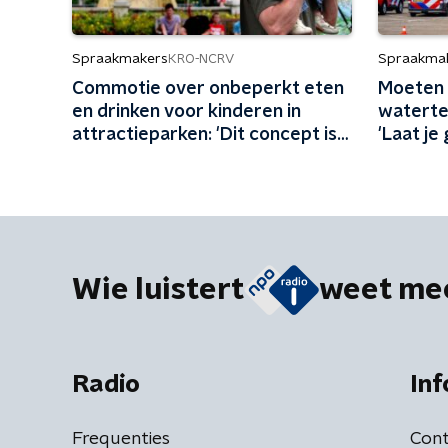
Spraakmakers
Spraakma
KRO-NCRV
Commotie over onbeperkt eten
Moeten 
en drinken voor kinderen in
waterte
attractieparken: 'Dit concept is
'Laat je
schadelijk'
Wie luistert
weet me
Radio
Inf
Frequenties
Cont