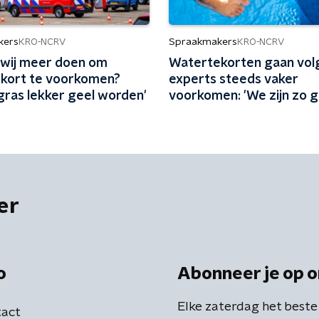
kers
Spraakmakers
KRO-NCRV
KRO-NCRV
wij meer doen om
Watertekorten gaan vol
kort te voorkomen?
experts steeds vaker
 gras lekker geel worden'
voorkomen: 'We zijn zo
aan water uit de kraan'
er
o
Abonneer je op o
Elke zaterdag het beste
act