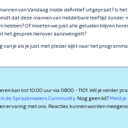
e mannen van Vandaag Inside definitief uitgepraat? Is het 
 vindt dat deze mannen van middelbare leeftijd zonder 
hebben? Of moeten we juist alle geluiden blijven horen 
ent het gesprek hierover aanzwengelt?
van je als je juist met plezier kijkt naar het programma
eren kan tot 10:00 uur via 0800 - 1101. Wil je verder pr
 in de Spraakmakers Community.
Nog geen lid?
Meld je 
is en ervaring met ons. Reacties kunnen worden meegen