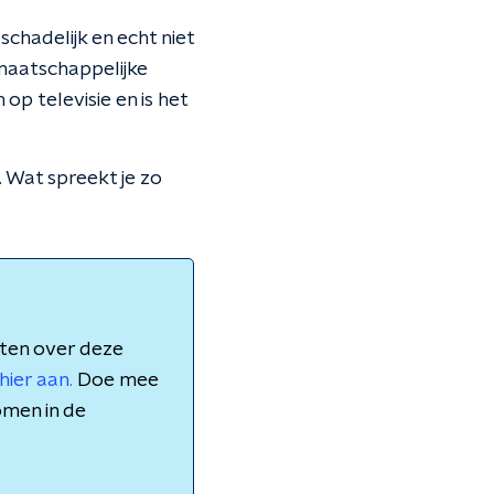
schadelijk en echt niet
maatschappelijke
op televisie en is het
. Wat spreekt je zo
aten over deze
hier aan.
Doe mee
omen in de