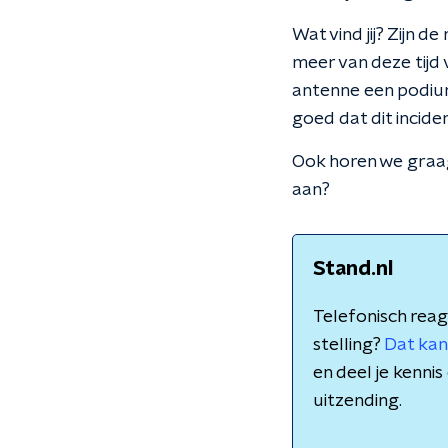
Wat vind jij? Zijn d
meer van deze tijd
antenne een podium 
goed dat dit incid
Ook horen we graag 
aan?
Stand.nl
Telefonisch reag
stelling?
Dat kan
en deel je kenn
uitzending.