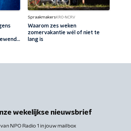
Spraakmakers
KRO-NCRV
gens
Waarom zes weken
zomervakantie wél of niet te
 gewend
lang is
nze wekelijkse nieuwsbrief
 van NPO Radio 1 in jouw mailbox