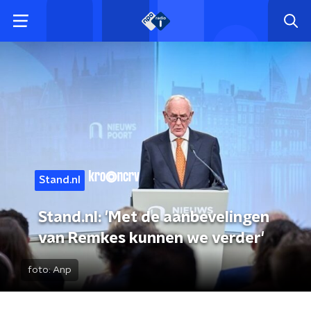
Stand.nl
Stand.nl: 'Met de aanbevelingen
van Remkes kunnen we verder'
foto:
Anp