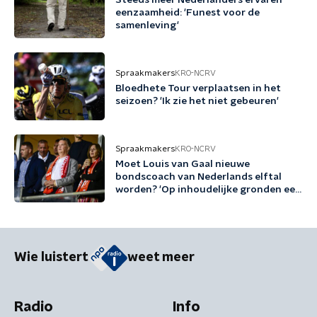
Steeds meer Nederlanders ervaren
eenzaamheid: 'Funest voor de
samenleving'
Spraakmakers
KRO-NCRV
Bloedhete Tour verplaatsen in het
seizoen? 'Ik zie het niet gebeuren'
Spraakmakers
KRO-NCRV
Moet Louis van Gaal nieuwe
bondscoach van Nederlands elftal
worden? 'Op inhoudelijke gronden een
no-brainer'
Wie luistert
weet meer
Radio
Info