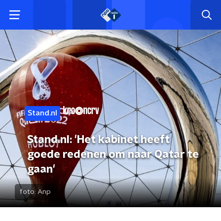
Stand.nl
Stand.nl: 'Het kabinet heeft
goede redenen om naar Qatar te
gaan'
foto:
Anp