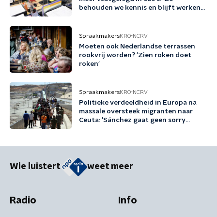
behouden we kennis en blijft werken
gezond en aantrekkelijk'
Spraakmakers
KRO-NCRV
Moeten ook Nederlandse terrassen
rookvrij worden? 'Zien roken doet
roken'
Spraakmakers
KRO-NCRV
Politieke verdeeldheid in Europa na
massale oversteek migranten naar
Ceuta: 'Sánchez gaat geen sorry
zeggen'
Wie luistert
weet meer
Radio
Info