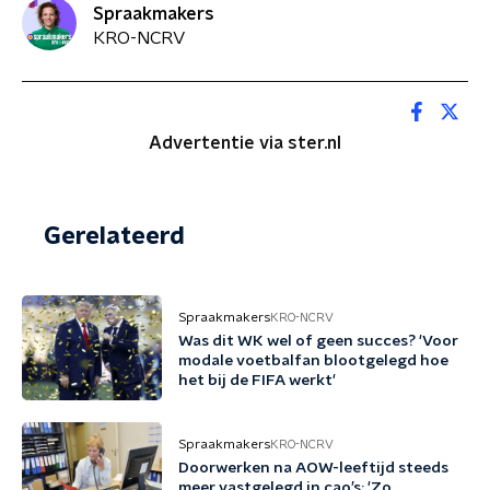
Spraakmakers
KRO-NCRV
Advertentie via ster.nl
Gerelateerd
Spraakmakers
KRO-NCRV
Was dit WK wel of geen succes? 'Voor
modale voetbalfan blootgelegd hoe
het bij de FIFA werkt'
Spraakmakers
KRO-NCRV
Doorwerken na AOW-leeftijd steeds
meer vastgelegd in cao’s: 'Zo