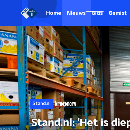
Home
Nieuws
Gids
Gemist
Stand.nl
Stand.nl: 'Het is di