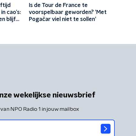
tijd
Is de Tour de France te
n cao’s:
voorspelbaar geworden? 'Met
n blijft
Pogačar viel niet te sollen'
kkelijk'
nze wekelijkse nieuwsbrief
 van NPO Radio 1 in jouw mailbox