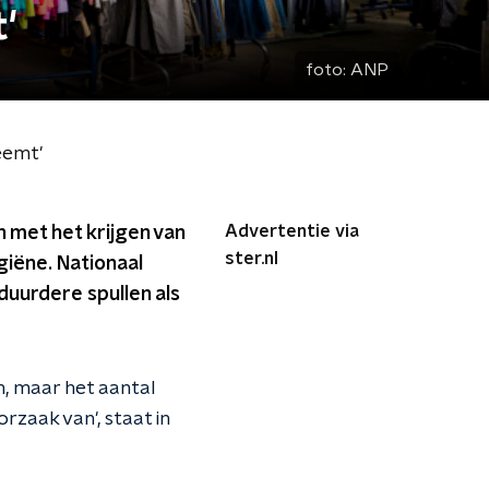
'
foto:
ANP
eemt'
Advertentie via
 met het krijgen van
ster.nl
giëne. Nationaal
duurdere spullen als
n, maar het aantal
rzaak van', staat in