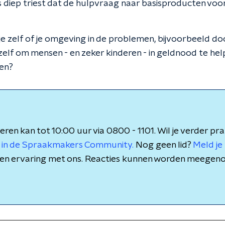
is diep triest dat de hulpvraag naar basisproducten vo
m je zelf of je omgeving in de problemen, bijvoorbeeld d
zelf om mensen - en zeker kinderen - in geldnood te he
en?
eren kan tot 10:00 uur via 0800 - 1101. Wil je verder pr
 in de Spraakmakers Community.
Nog geen lid?
Meld je 
is en ervaring met ons. Reacties kunnen worden meegen