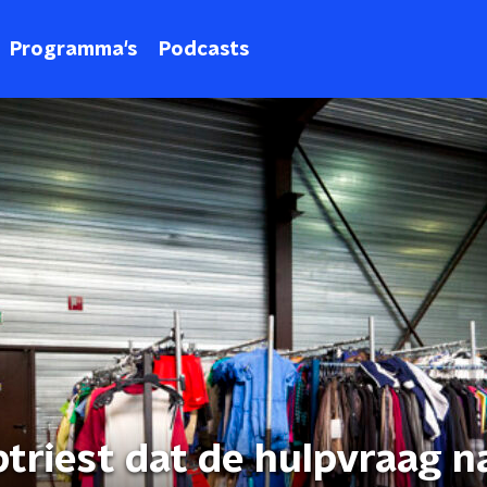
Programma's
Podcasts
eptriest dat de hulpvraag n