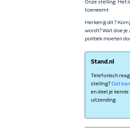
Onze stelling: Het 
toeneemt
Herken jij dit ? Ko
wordt? Wat doe je 
politiek moeten do
Stand.nl
Telefonisch reag
stelling?
Dat kan
en deel je kenn
uitzending.