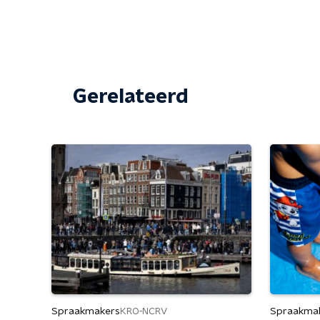
Gerelateerd
Spraakmakers
Spraakma
KRO-NCRV