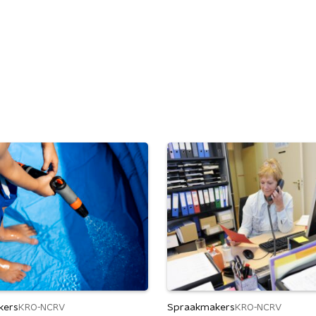
kers
Spraakmakers
KRO-NCRV
KRO-NCRV