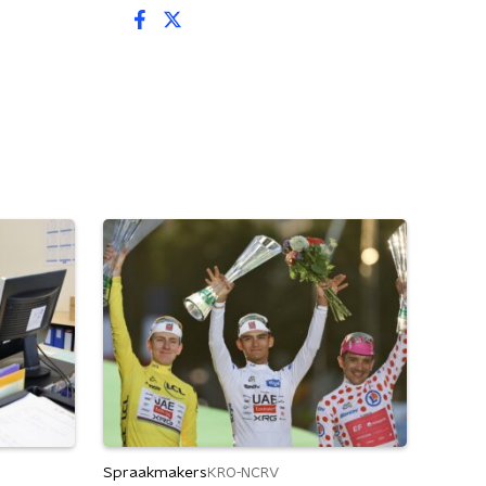
Spraakmakers
KRO-NCRV