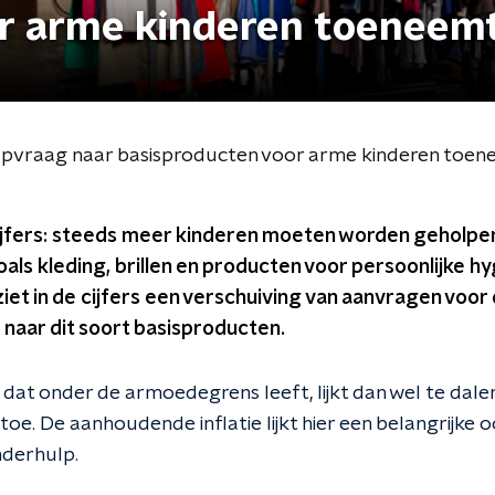
r arme kinderen toeneemt
 hulpvraag naar basisproducten voor arme kinderen toen
cijfers: steeds meer kinderen moeten worden geholpen
als kleding, brillen en producten voor persoonlijke hy
iet in de cijfers een verschuiving van aanvragen voor 
naar dit soort basisproducten.
dat onder de armoedegrens leeft, lijkt dan wel te dale
e. De aanhoudende inflatie lijkt hier een belangrijke oo
nderhulp.