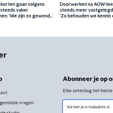
korten gaan volgens
Doorwerken na AOW-leef
 steeds vaker
steeds meer vastgelegd i
en: 'We zijn zo gewend
'Zo behouden we kennis e
r uit de kraan'
werken gezond en aantre
er
o
Abonneer je op o
Elke zaterdag het beste
act
gestelde vragen