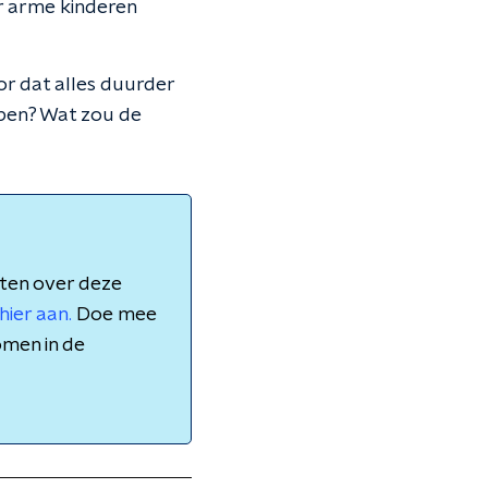
or arme kinderen
oor dat alles duurder
lpen? Wat zou de
aten over deze
hier aan.
Doe mee
omen in de