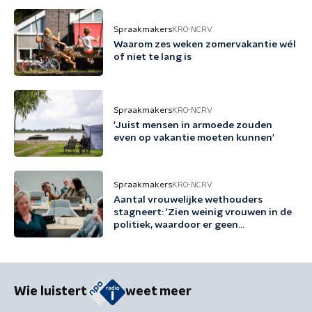
Spraakmakers
KRO-NCRV
Waarom zes weken zomervakantie wél
of niet te lang is
Spraakmakers
KRO-NCRV
'Juist mensen in armoede zouden
even op vakantie moeten kunnen'
Spraakmakers
KRO-NCRV
Aantal vrouwelijke wethouders
stagneert: 'Zien weinig vrouwen in de
politiek, waardoor er geen
voorbeeldrollen zijn'
Wie luistert
weet meer