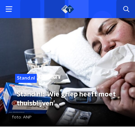
Stand.nl
Stand.nl: 'Wie griep heeft moet
thuisblijven'
foto:
ANP